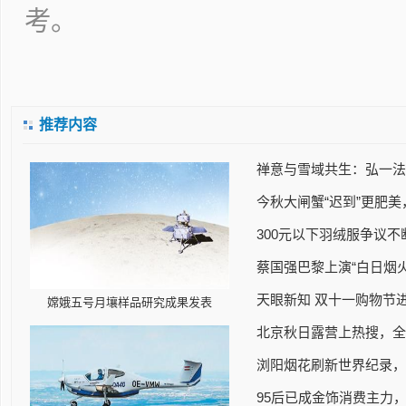
考。
推荐内容
禅意与雪域共生：弘一法
今秋大闸蟹“迟到”更肥美
300元以下羽绒服争议不
蔡国强巴黎上演“白日烟
天眼新知 双十一购物节
嫦娥五号月壤样品研究成果发表
北京秋日露营上热搜，全
浏阳烟花刷新世界纪录，
95后已成金饰消费主力，